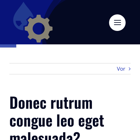
Zum
Inhalt
springen
Open toolbar
Vor
Donec rutrum
congue leo eget
malesuada?