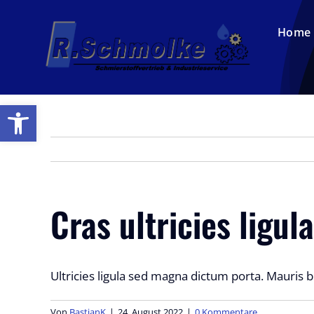
Zum
Inhalt
Home
springen
Open toolbar
Cras ultricies ligu
Ultricies ligula sed magna dictum porta. Mauris bla
Von
BastianK
|
24. August 2022
|
0 Kommentare