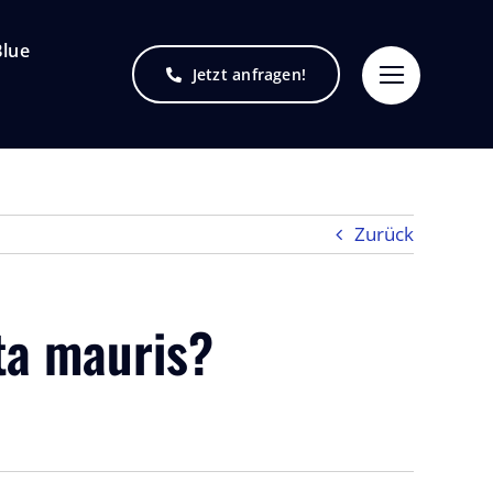
lue
Jetzt anfragen!
Zurück
ta mauris?