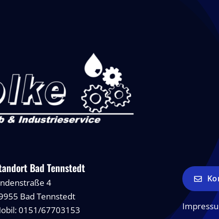
tandort Bad Tennstedt
Ko
indenstraße 4
9955 Bad Tennstedt
Impress
obil: 0151/67703153