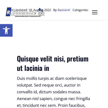
Zum
Inhalt
Last Updated: 18. August 2022
By
BastianK
Categories:
Finance
springen
Open toolbar
Quisque velit nisi, pretium
ut lacinia in
Duis mollis turpis ac diam scelerisque
volutpat. Sed neque orci, auctor in
convallis id, dictum sodales massa.
Aenean nisl sapien, congue nec fringilla
et, tincidunt nec sem. Proin faucibus,